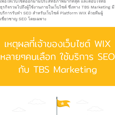
เพื่อให้เว็บไซต์ออกมามีประสิทธิภาพมากที่สุด และตอบโจทย์
ธุรกิจรวมไปถึงผู้ใช้งานภายในเว็บไซต์ ซึ่งทาง TBS Marketing มี
บริการรับทำ SEO สำหรับเว็บไซต์ Platform WIX ด้วยทีมผู้
เชี่ยวชาญ SEO โดยเฉพาะ
เหตุผลที่เจ้าของเว็บไซต์ WIX
หลายๆคนเลือก ใช้บริการ SEO
กับ TBS Marketing