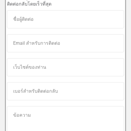
ติดต่อกลับโดยเร็วที่สุด