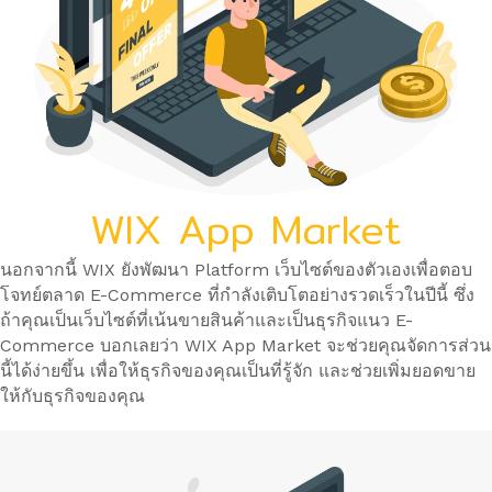
WIX App Market
นอกจากนี้ WIX ยังพัฒนา Platform เว็บไซต์ของตัวเองเพื่อตอบ
โจทย์ตลาด E-Commerce ที่กำลังเติบโตอย่างรวดเร็วในปีนี้ ซึ่ง
ถ้าคุณเป็นเว็บไซต์ที่เน้นขายสินค้าและเป็นธุรกิจแนว E-
Commerce บอกเลยว่า WIX App Market จะช่วยคุณจัดการส่วน
นี้ได้ง่ายขึ้น เพื่อให้ธุรกิจของคุณเป็นที่รู้จัก และช่วยเพิ่มยอดขาย
ให้กับธุรกิจของคุณ