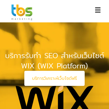
บริการรับทำ SEO สำหรับเว็บไซต์
WIX (WIX Platform)
บริการวิเคราะห์เว็บไซต์ฟรี