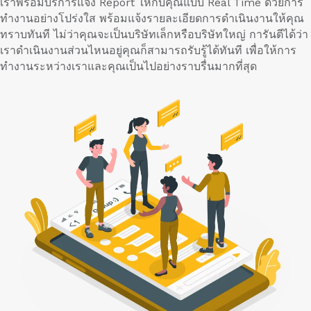
เราพร้อมบริการแจ้ง Report ให้กับคุณแบบ Real Time ด้วยการ
ทำงานอย่างโปร่งใส พร้อมแจ้งรายละเอียดการดำเนินงานให้คุณ
ทราบทันที ไม่ว่าคุณจะเป็นบริษัทเล็กหรือบริษัทใหญ่ การันตีได้ว่า
เราดำเนินงานส่วนไหนอยู่คุณก็สามารถรับรู้ได้ทันที เพื่อให้การ
ทำงานระหว่างเราและคุณเป็นไปอย่างราบรื่นมากที่สุด