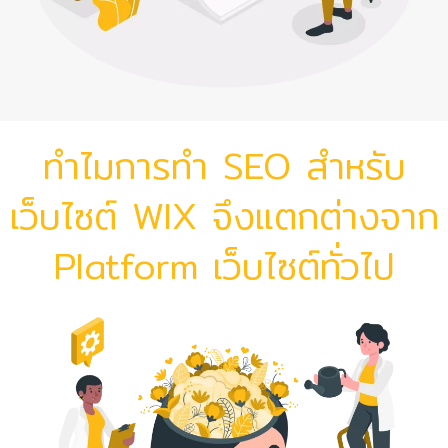
ทำไมการทำ SEO สำหรับ
เว็บไซต์ WIX จึงแตกต่างจาก
Platform เว็บไซต์ทั่วไป