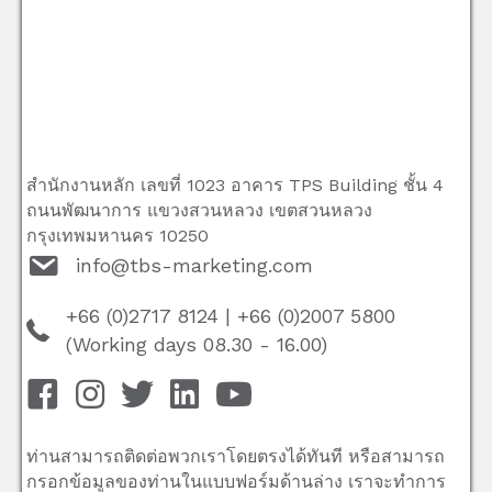
สำนักงานหลัก เลขที่ 1023 อาคาร TPS Building ชั้น 4
ถนนพัฒนาการ แขวงสวนหลวง เขตสวนหลวง
กรุงเทพมหานคร 10250
info@tbs-marketing.com
+66 (0)2717 8124
|
+66 (0)2007 5800
(Working days 08.30 - 16.00)
ท่านสามารถติดต่อพวกเราโดยตรงได้ทันที หรือสามารถ
กรอกข้อมูลของท่านในแบบฟอร์มด้านล่าง เราจะทำการ