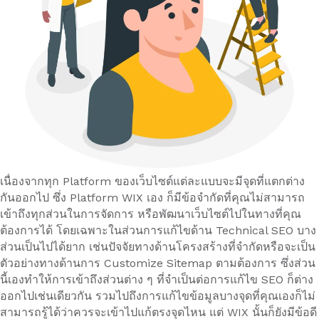
เนื่องจากทุก Platform ของเว็บไซต์แต่ละแบบจะมีจุดที่แตกต่าง
กันออกไป ซึ่ง Platform WIX เอง ก็มีข้อจำกัดที่คุณไม่สามารถ
เข้าถึงทุกส่วนในการจัดการ หรือพัฒนาเว็บไซต์ไปในทางที่คุณ
ต้องการได้ โดยเฉพาะในส่วนการแก้ไขด้าน Technical SEO บาง
ส่วนเป็นไปได้ยาก เช่นปัจจัยทางด้านโครงสร้างที่จำกัดหรือจะเป็น
ตัวอย่างทางด้านการ Customize Sitemap ตามต้องการ ซึ่งส่วน
นี้เองทำให้การเข้าถึงส่วนต่าง ๆ ที่จำเป็นต่อการแก้ไข SEO ก็ต่าง
ออกไปเช่นเดียวกัน รวมไปถึงการแก้ไขข้อมูลบางจุดที่คุณเองก็ไม่
สามารถรู้ได้ว่าควรจะเข้าไปแก้ตรงจุดไหน แต่ WIX นั้นก็ยังมีข้อดี