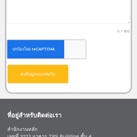
0 / 180
ส่งข้อมูลแบบฟอร์ม
ที่อยู่สำหรับติดต่อเรา
สำนักงานหลัก
เลขที่ 1023 อาคาร TPS Building ชั้น 4