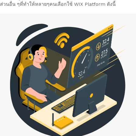
ส่วนอื่น ๆที่ทำให้หลายๆคนเลือกใช้ WIX Platform ดังนี้