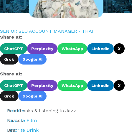
SENIOR SEO ACCOUNT MANAGER - THAI
Share at:
ChatGPT
Perplexity
WhatsApp
LinkedIn
X
Grok
Google AI
Share at:
ChatGPT
Perplexity
WhatsApp
LinkedIn
X
Grok
Google AI
Hobbies
Read books & listening to Jazz
Favorite Film
Narcos
Favorite Drink
Beer