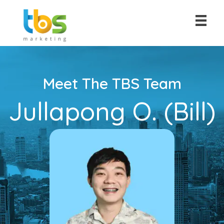
Meet The TBS Team
Jullapong O. (Bill)