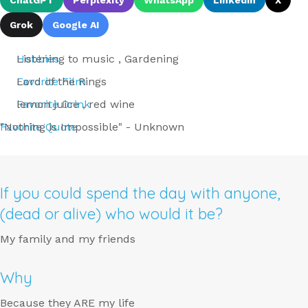
ChatGPT
Perplexity
WhatsApp
LinkedIn
X
Grok
Google AI
Hobbies
Listening to music , Gardening
Favorite Film
Lord of the Rings
Favorite Drink
lemon juice , red wine
Favorite Quote
"Nothing is Impossible" - Unknown
If you could spend the day with anyone,
(dead or alive) who would it be?
My family and my friends
Why
Because they ARE my life